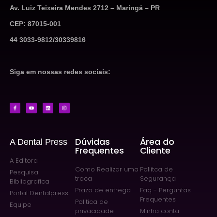
Av. Luiz Teixeira Mendes 2712 – Maringá – PR
CEP: 87015-001
44 3033-9812/30339816
Siga em nossas redes sociais:
Dúvidas
Área do
A Dental Press
Frequentes
Cliente
A Editora
Como Realizar uma
Poliitca de
Pesquisa
troca
Segurança
Bibliografica
Prazo de entrega
Faq - Perguntas
Portal Dentalpress
Frequentes
Politica de
Equipe
privacidade
Minha conta