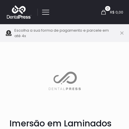
0
R$ 0,00
Escolha a sua forma de pagamento e parcele em
✕
até 4x
Imersão em Laminados