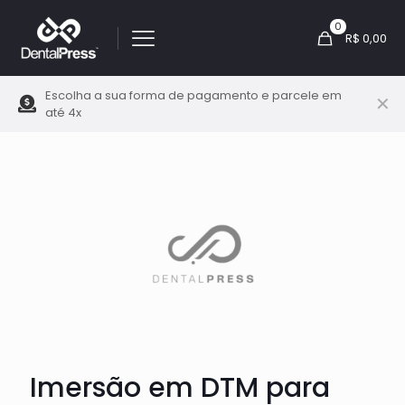
0
R$ 0,00
Escolha a sua forma de pagamento e parcele em
✕
até 4x
Imersão em DTM para